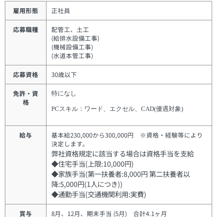
雇用形態
正社員
応募職種
配管工、土工
(給排水設備工事)
(機械設備工事)
(水道本管工事)
応募資格
30歳以下
免許・資
特になし
格
PCスキル：ワード、エクセル、CAD(優遇対象)
給与
基本給230,000から300,000円 ※資格・経験等により
決定します。
弊社資格規定に該当する場合は資格手当を支給
◆住宅手当(上限:10,000円)
◆家族手当(第一扶養者:8,000円 第二扶養者以
降:5,000円(1人につき))
◆通勤手当(交通機関利用:実費)
賞与
8月、12月、期末手当 (5月) 合計4.1ヶ月