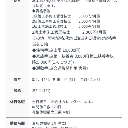
給与
基本給270,000から360,000円 ※資格・経験等によ
り決定します。
◆資格手当
1級管工事施工管理技士 5,000円/月額
2級管工事施工管理技士 2,000円/月額
1級土木施工管理技士 5,000円/月額
2級土木施工管理技士 2,000円/月額
その他 弊社資格規定に該当する場合は資格手
当を支給
◆住宅手当(上限:10,000円)
◆家族手当(第一扶養者:8,000円 第二扶養者以
降:5,000円(1人につき))
◆通勤手当(交通機関利用:実費)
賞与
8月、12月、期末手当 (5月) 合計4.1ヶ月
昇給
年1回 (7月)
休日休暇
土日祝日 ※会社カレンダーによる。
年間休日数:120日
有給休暇最大日数:40日
勤務時間
変形労働制(1年単位)