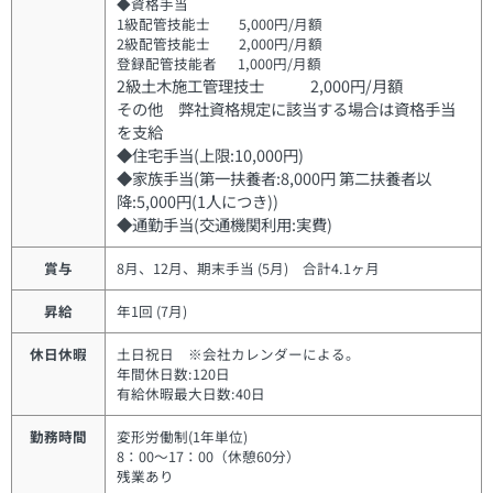
◆資格手当
1級配管技能士 5,000円/月額
2級配管技能士 2,000円/月額
登録配管技能者 1,000円/月額
2級土木施工管理技士 2,000円/月額
その他 弊社資格規定に該当する場合は資格手当
を支給
◆住宅手当(上限:10,000円)
◆家族手当(第一扶養者:8,000円 第二扶養者以
降:5,000円(1人につき))
◆通勤手当(交通機関利用:実費)
賞与
8月、12月、期末手当 (5月) 合計4.1ヶ月
昇給
年1回 (7月)
休日休暇
土日祝日 ※会社カレンダーによる。
年間休日数:120日
有給休暇最大日数:40日
勤務時間
変形労働制(1年単位)
8：00～17：00（休憩60分）
残業あり