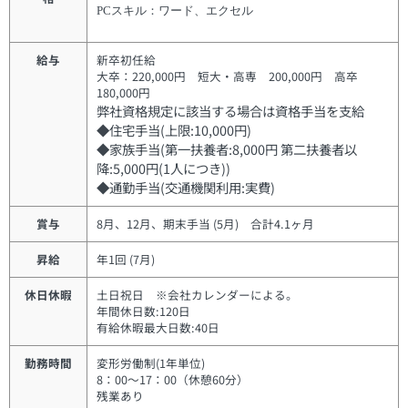
PCスキル：ワード、エクセル
給与
新卒初任給
大卒：220,000円 短大・高専 200,000円 高卒
180,000円
弊社資格規定に該当する場合は資格手当を支給
◆住宅手当(上限:10,000円)
◆家族手当(第一扶養者:8,000円 第二扶養者以
降:5,000円(1人につき))
◆通勤手当(交通機関利用:実費)
賞与
8月、12月、期末手当 (5月) 合計4.1ヶ月
昇給
年1回 (7月)
休日休暇
土日祝日 ※会社カレンダーによる。
年間休日数:120日
有給休暇最大日数:40日
勤務時間
変形労働制(1年単位)
8：00～17：00（休憩60分）
残業あり